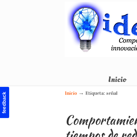
Otro sitio realizado con WordPress
Inicio
Navigation
→
Inicio
Etiqueta: señal
feedback
Comportamient
tiempos de red