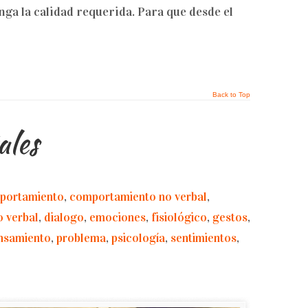
ga la calidad requerida. Para que desde el
Back to Top
ales
portamiento
,
comportamiento no verbal
,
 verbal
,
dialogo
,
emociones
,
fisiológico
,
gestos
,
nsamiento
,
problema
,
psicología
,
sentimientos
,