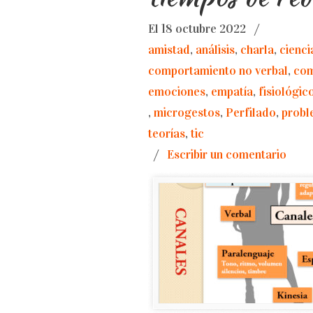
El 18 octubre 2022
/
amistad
,
análisis
,
charla
,
cienci
comportamiento no verbal
,
com
emociones
,
empatía
,
fisiológic
,
microgestos
,
Perfilado
,
probl
teorías
,
tic
/
Escribir un comentario