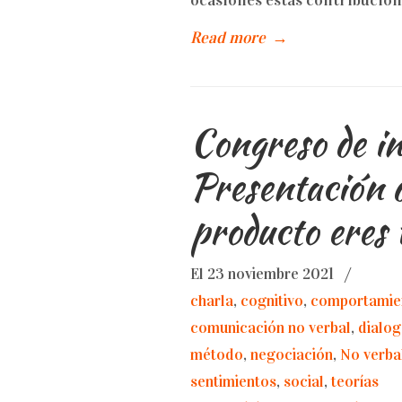
ocasiones estas contribucion
Read more
→
Congreso de i
Presentación 
producto eres 
El 23 noviembre 2021
/
charla
,
cognitivo
,
comportamie
comunicación no verbal
,
dialo
método
,
negociación
,
No verba
sentimientos
,
social
,
teorías