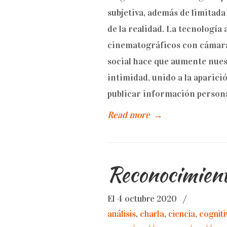
subjetiva, además de limitada
de la realidad. La tecnologí
cinematográficos con cámara
social hace que aumente nue
intimidad, unido a la aparició
publicar información persona
Read more
→
Reconocimient
El 4 octubre 2020
/
análisis
,
charla
,
ciencia
,
cogniti