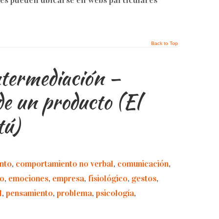
es pueden ubicarse en webs particulares
Back to Top
ntermediación –
de un producto (El
tú)
nto
,
comportamiento no verbal
,
comunicación
,
go
,
emociones
,
empresa
,
fisiológico
,
gestos
,
l
,
pensamiento
,
problema
,
psicología
,