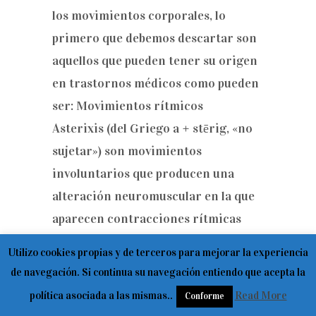
los movimientos corporales, lo
primero que debemos descartar son
aquellos que pueden tener su origen
en trastornos médicos como pueden
ser: Movimientos rítmicos
Asterixis (del Griego a + stērig, «no
sujetar») son movimientos
involuntarios que producen una
alteración neuromuscular en la que
aparecen contracciones rítmicas
conocidas con el nombre de temblor
Utilizo cookies propias y de terceros para mejorar la experiencia
o aleteo hepático (AKA Flapping
de navegación. Si continua su navegación entiendo que acepta la
Tremor) Movimientos continuos
política asociada a las mismas..
Read More
Conforme
Corea es una afección en la que se