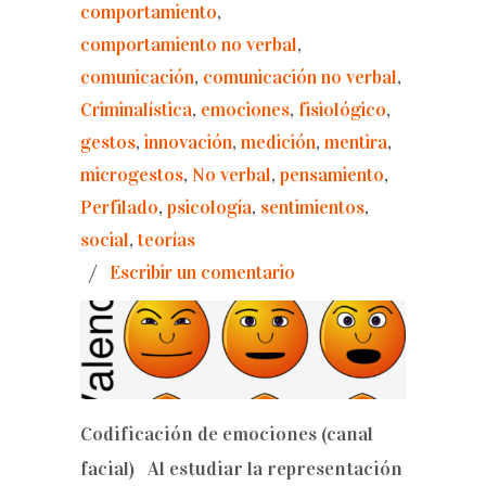
comportamiento
,
comportamiento no verbal
,
comunicación
,
comunicación no verbal
,
Criminalística
,
emociones
,
fisiológico
,
gestos
,
innovación
,
medición
,
mentira
,
microgestos
,
No verbal
,
pensamiento
,
Perfilado
,
psicología
,
sentimientos
,
social
,
teorías
/
Escribir un comentario
Codificación de emociones (canal
facial) Al estudiar la representación