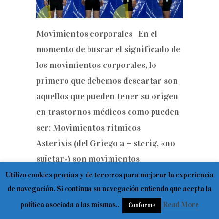
Movimientos corporales En el
momento de buscar el significado de
los movimientos corporales, lo
primero que debemos descartar son
aquellos que pueden tener su origen
en trastornos médicos como pueden
ser: Movimientos rítmicos
Asterixis (del Griego a + stērig, «no
sujetar») son movimientos
involuntarios que producen una
Utilizo cookies propias y de terceros para mejorar la experiencia
de navegación. Si continua su navegación entiendo que acepta la
alteración neuromuscular en la que
política asociada a las mismas..
aparecen contracciones rítmicas
Read More
Conforme