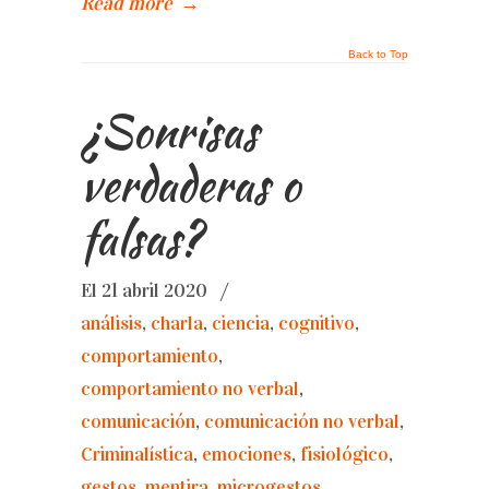
Read more
→
Back to Top
¿Sonrisas
verdaderas o
falsas?
El 21 abril 2020
/
análisis
,
charla
,
ciencia
,
cognitivo
,
comportamiento
,
comportamiento no verbal
,
comunicación
,
comunicación no verbal
,
Criminalística
,
emociones
,
fisiológico
,
gestos
,
mentira
,
microgestos
,