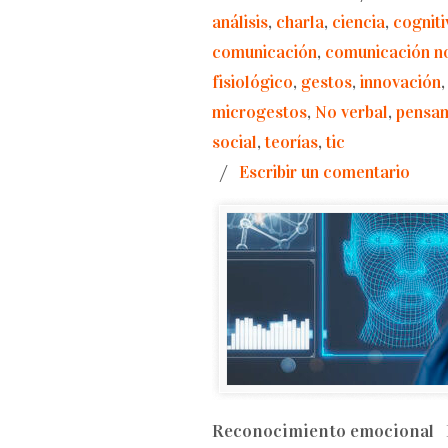
análisis
,
charla
,
ciencia
,
cogniti
comunicación
,
comunicación no
fisiológico
,
gestos
,
innovación
microgestos
,
No verbal
,
pensa
social
,
teorías
,
tic
/
Escribir un comentario
Reconocimiento emocional Lo