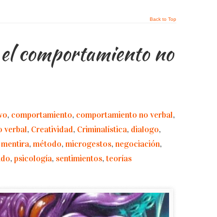
Back to Top
n el comportamiento no
vo
,
comportamiento
,
comportamiento no verbal
,
 verbal
,
Creatividad
,
Criminalística
,
dialogo
,
,
mentira
,
método
,
microgestos
,
negociación
,
ado
,
psicología
,
sentimientos
,
teorías