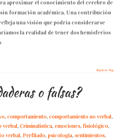
ra aproximar el conocimiento del cerebro de
s sin formación académica. Una contribución
 refleja una visión que podría considerarse
ríamos la realidad de tener dos hemisferios
o
Back to Top
aderas o falsas?
vo
,
comportamiento
,
comportamiento no verbal
,
 verbal
,
Criminalística
,
emociones
,
fisiológico
,
No verbal
,
Perfilado
,
psicología
,
sentimientos
,