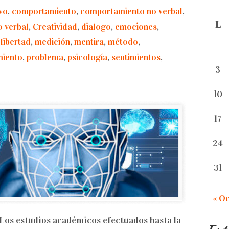
vo
,
comportamiento
,
comportamiento no verbal
,
L
 verbal
,
Creatividad
,
dialogo
,
emociones
,
,
libertad
,
medición
,
mentira
,
método
,
miento
,
problema
,
psicología
,
sentimientos
,
3
10
17
24
31
« O
s estudios académicos efectuados hasta la