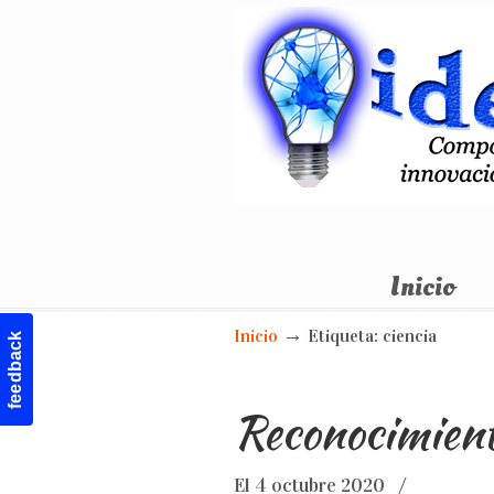
Otro sitio realizado con WordPress
Inicio
Navigation
→
Inicio
Etiqueta: ciencia
feedback
Reconocimient
El 4 octubre 2020
/