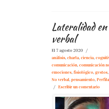
Lateralidad e
verbal
El 7 agosto 2020
/
análisis
,
charla
,
ciencia
,
cogniti
comunicación
,
comunicación no
emociones
,
fisiológico
,
gestos
No verbal
,
pensamiento
,
Perfil
/
Escribir un comentario