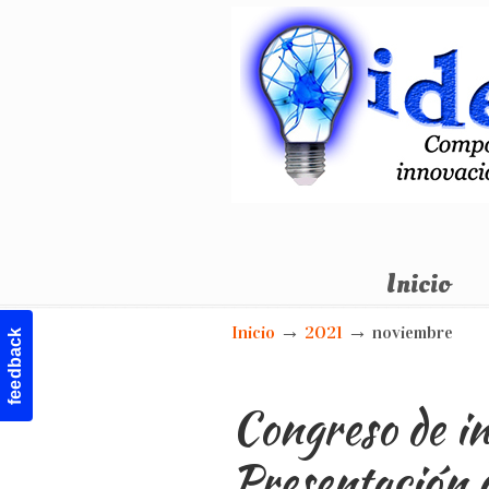
Otro sitio realizado con WordPress
Inicio
Navigation
→
→
Inicio
2021
noviembre
feedback
Congreso de i
Presentación 