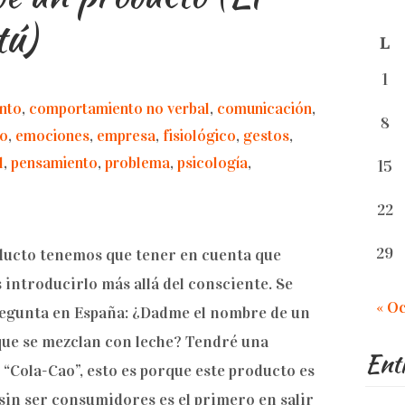
tú)
L
1
nto
,
comportamiento no verbal
,
comunicación
,
8
go
,
emociones
,
empresa
,
fisiológico
,
gestos
,
l
,
pensamiento
,
problema
,
psicología
,
15
22
29
ducto tenemos que tener en cuenta que
introducirlo más allá del consciente. Se
« O
pregunta en España: ¿Dadme el nombre de un
que se mezclan con leche? Tendré una
Entr
“Cola-Cao”, esto es porque este producto es
sin ser consumidores es el primero en salir