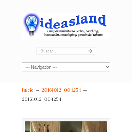
Navigation
→
→
Inicio
20161012_004254
20161012_004254